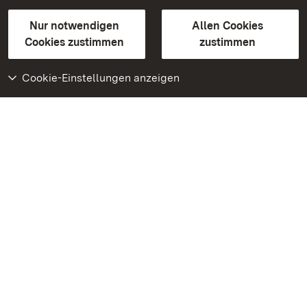
Gebärdensprache
Leichte Sprache
Erklärung zur Barrierefreiheit
Nur notwendigen
Allen Cookies
BITV-konform (geprüfte Seiten)
Cookies zustimmen
zustimmen
Cookie-Einstellungen anzeigen
Weiteres
Portal
Monumente
Besuchen Sie uns auf
Facebook
Besuchen Sie uns auf
Instagram
Besuchen Sie uns auf
Youtube
Lernen Sie unsere Apps
kennen
Google Play Store
App Store für iPhone