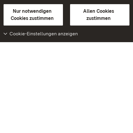
Gebärdensprache
Leichte Sprache
Erklärung zur Barrierefreiheit
Nur notwendigen
Allen Cookies
BITV-konform (geprüfte Seiten)
Cookies zustimmen
zustimmen
Cookie-Einstellungen anzeigen
Weiteres
Portal
Monumente
Besuchen Sie uns auf
Facebook
Besuchen Sie uns auf
Instagram
Besuchen Sie uns auf
Youtube
Lernen Sie unsere Apps
kennen
Google Play Store
App Store für iPhone