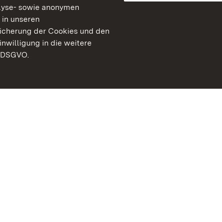
lyse- sowie anonymen
 in unseren
peicherung der Cookies und den
inwilligung in die weitere
) DSGVO.
Staatliche Schlösser un
Baden-Württemberg
Kontakt
FAQ
Impressum
Datenschutz
Gebärdensprache
Leichte Sprache
Erklärung zur Barrierefre
BITV-konform (geprüfte S