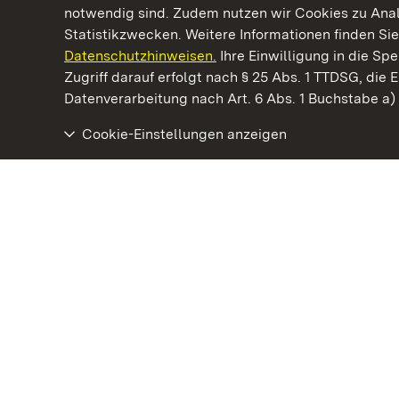
notwendig sind. Zudem nutzen wir Cookies zu Ana
Statistikzwecken. Weitere Informationen finden Sie
Datenschutzhinweisen.
Ihre Einwilligung in die S
Kommen. Staunen. Genießen.
Zugriff darauf erfolgt nach § 25 Abs. 1 TTDSG, die E
Datenverarbeitung nach Art. 6 Abs. 1 Buchstabe a
Cookie-Einstellungen anzeigen
Kloster Maulbronn