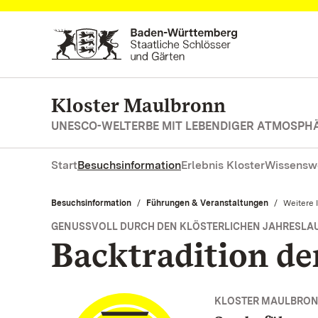
Zum Hauptinhalt springen
Kloster Maulbronn
UNESCO-WELTERBE MIT LEBENDIGER ATMOSPH
Start
Besuchsinformation
Erlebnis Kloster
Wissensw
Besuchsinformation
Führungen & Veranstaltungen
Aktuell:
Weitere 
GENUSSVOLL DURCH DEN KLÖSTERLICHEN JAHRESLAUF
Backtradition d
KLOSTER MAULBRO