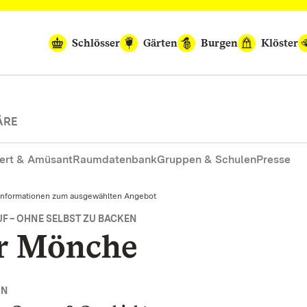
Schlösser
Gärten
Burgen
Klöster
ÄRE
ert & Amüsant
Raumdatenbank
Gruppen & Schulen
Presse
Informationen zum ausgewählten Angebot
 – OHNE SELBST ZU BACKEN
er Mönche
NN