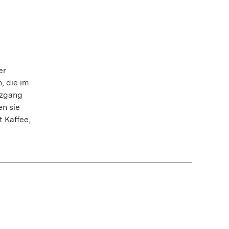
er
, die im
uzgang
n sie
 Kaffee,