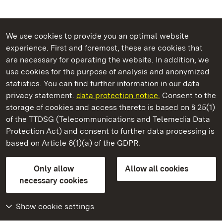
We use cookies to provide you an optimal website
experience. First and foremost, these are cookies that
are necessary for operating the website. In addition, we
use cookies for the purpose of analysis and anonymized
State Palaces and Gardens of Baden-Wuerttemberg
statistics. You can find further information in our data
privacy statement.
data protection notice.
Consent to the
storage of cookies and access thereto is based on § 25(1)
of the TTDSG (Telecommunications and Telemedia Data
Maulbronn Monastery
Protection Act) and consent to further data processing is
based on Article 6(1)(a) of the GDPR.
State Palaces and Gardens of Baden-Wuerttemberg
Only allow
Allow all cookies
Contact us
FAQ
Masthead
Data protection
necessary cookies
Declaration on barrier-free access
BITV-konform (geprüfte Seiten)
Show cookie settings