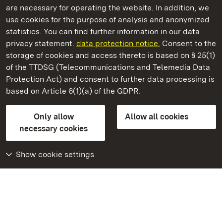
are necessary for operating the website. In addition, we
use cookies for the purpose of analysis and anonymized
State Palaces and Gardens of Baden-Wuerttemberg
statistics. You can find further information in our data
privacy statement.
data protection notice.
Consent to the
storage of cookies and access thereto is based on § 25(1)
of the TTDSG (Telecommunications and Telemedia Data
Maulbronn Monastery
Protection Act) and consent to further data processing is
based on Article 6(1)(a) of the GDPR.
State Palaces and Gardens of Baden-Wuerttemberg
Only allow
Allow all cookies
Contact us
FAQ
Masthead
Data protection
necessary cookies
Declaration on barrier-free access
BITV-konform (geprüfte Seiten)
Show cookie settings
More
Home
Monuments
Visit our Facebook