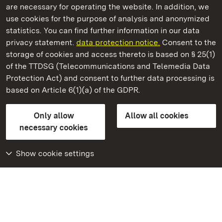
are necessary for operating the website. In addition, we
use cookies for the purpose of analysis and anonymized
State Palaces and Gardens of Baden-Wuerttemberg
statistics. You can find further information in our data
privacy statement.
data protection notice.
Consent to the
storage of cookies and access thereto is based on § 25(1)
of the TTDSG (Telecommunications and Telemedia Data
Maulbronn Monastery
Protection Act) and consent to further data processing is
based on Article 6(1)(a) of the GDPR.
State Palaces and Gardens of Baden-Wuerttemberg
Only allow
Allow all cookies
Contact us
FAQ
Masthead
Data protection
necessary cookies
Declaration on barrier-free access
BITV-konform (geprüfte Seiten)
Show cookie settings
More
Home
Monuments
Visit our Facebook