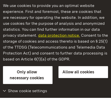
We use cookies to provide you an optimal website
experience. First and foremost, these are cookies that
are necessary for operating the website. In addition, we
use cookies for the purpose of analysis and anonymized
State Palaces and Gardens of Baden-Wuerttemberg
statistics. You can find further information in our data
privacy statement.
data protection notice.
Consent to the
storage of cookies and access thereto is based on § 25(1)
of the TTDSG (Telecommunications and Telemedia Data
Maulbronn Monastery
Protection Act) and consent to further data processing is
based on Article 6(1)(a) of the GDPR.
State Palaces and Gardens of Baden-Wuerttemberg
Only allow
Allow all cookies
Contact us
FAQ
Masthead
Data protection
necessary cookies
Declaration on barrier-free access
BITV-konform (geprüfte Seiten)
Show cookie settings
More