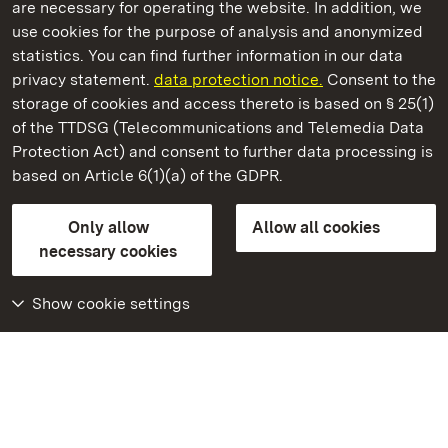
are necessary for operating the website. In addition, we
use cookies for the purpose of analysis and anonymized
State Palaces and Gardens of Baden-Wuerttemberg
statistics. You can find further information in our data
privacy statement.
data protection notice.
Consent to the
storage of cookies and access thereto is based on § 25(1)
of the TTDSG (Telecommunications and Telemedia Data
Maulbronn Monastery
Protection Act) and consent to further data processing is
based on Article 6(1)(a) of the GDPR.
State Palaces and Gardens of Baden-Wuerttemberg
Only allow
Allow all cookies
Contact us
FAQ
Masthead
Data protection
necessary cookies
Declaration on barrier-free access
BITV-konform (geprüfte Seiten)
Show cookie settings
More
Home
Monuments
Visit our Facebook
page