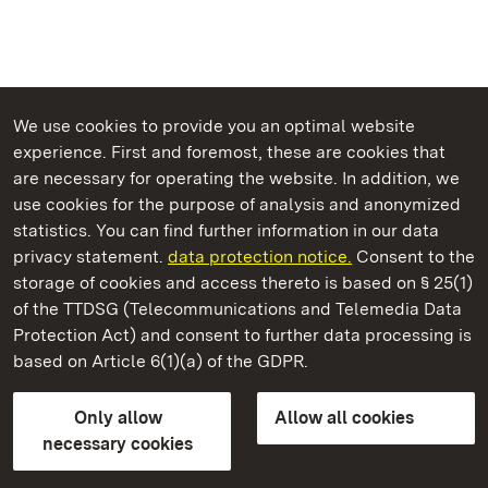
We use cookies to provide you an optimal website
experience. First and foremost, these are cookies that
are necessary for operating the website. In addition, we
use cookies for the purpose of analysis and anonymized
State Palaces and Gardens of Baden-Wuerttemberg
statistics. You can find further information in our data
privacy statement.
data protection notice.
Consent to the
storage of cookies and access thereto is based on § 25(1)
of the TTDSG (Telecommunications and Telemedia Data
Maulbronn Monastery
Protection Act) and consent to further data processing is
based on Article 6(1)(a) of the GDPR.
State Palaces and Gardens of Baden-Wuerttemberg
Only allow
Allow all cookies
Contact us
FAQ
Masthead
Data protection
necessary cookies
Declaration on barrier-free access