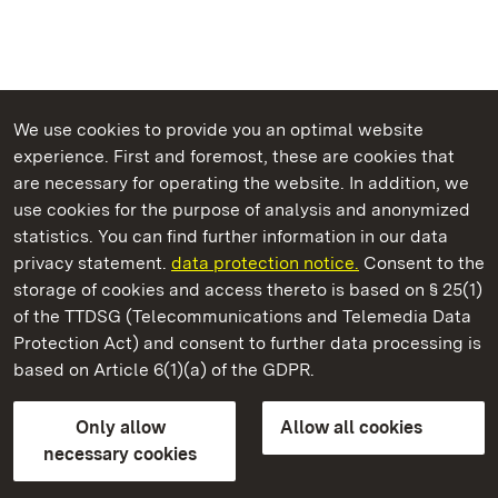
We use cookies to provide you an optimal website
experience. First and foremost, these are cookies that
are necessary for operating the website. In addition, we
use cookies for the purpose of analysis and anonymized
State Palaces and Gardens of Baden-Wuerttemberg
statistics. You can find further information in our data
privacy statement.
data protection notice.
Consent to the
storage of cookies and access thereto is based on § 25(1)
of the TTDSG (Telecommunications and Telemedia Data
Maulbronn Monastery
Protection Act) and consent to further data processing is
based on Article 6(1)(a) of the GDPR.
State Palaces and Gardens of Baden-Wuerttemberg
Only allow
Allow all cookies
Contact us
FAQ
Masthead
Data protection
necessary cookies
Declaration on barrier-free access