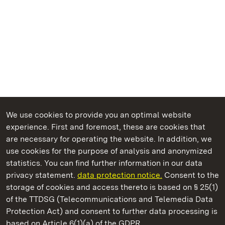
We use cookies to provide you an optimal website
experience. First and foremost, these are cookies that
are necessary for operating the website. In addition, we
use cookies for the purpose of analysis and anonymized
State Palaces and Gardens of Baden-Wuerttemberg
statistics. You can find further information in our data
privacy statement.
data protection notice.
Consent to the
storage of cookies and access thereto is based on § 25(1)
of the TTDSG (Telecommunications and Telemedia Data
Maulbronn Monastery
Protection Act) and consent to further data processing is
based on Article 6(1)(a) of the GDPR.