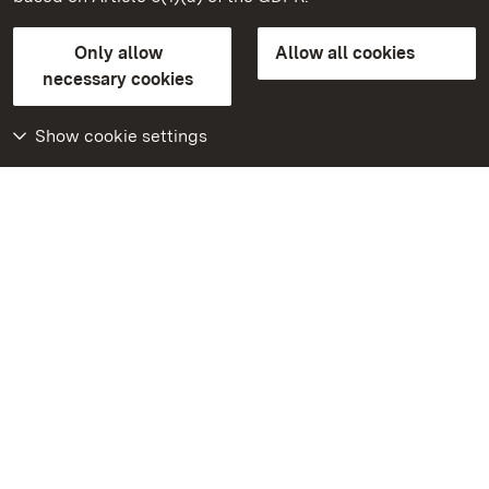
State Palaces and Gardens of Baden-Wuerttemberg
Only allow
Allow all cookies
Contact us
FAQ
Masthead
Data protection
necessary cookies
Declaration on barrier-free access
BITV-konform (geprüfte Seiten)
Show cookie settings
More
Home
Monuments
Visit our Facebook
page
Visit our Instagram
page
Visit our YouTube
channel
Get to know our apps
Google Play Store
App Store for iPhone