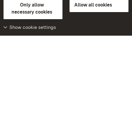
Only allow
Allow all cookies
Contact us
FAQ
Masthead
Data protection
necessary cookies
Declaration on barrier-free access
BITV-konform (geprüfte Seiten)
Show cookie settings
More
Home
Monuments
Visit our Facebook
page
Visit our Instagram
page
Visit our YouTube
channel
Get to know our apps
Google Play Store
App Store for iPhone