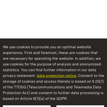
We use cookies to provide you an optimal website
experience. First and foremost, these are cookies that
are necessary for operating the website. In addition, we
use cookies for the purpose of analysis and anonymized
State Palaces and Gardens of Baden-Wuerttemberg
statistics. You can find further information in our data
privacy statement.
data protection notice.
Consent to the
storage of cookies and access thereto is based on § 25(1)
of the TTDSG (Telecommunications and Telemedia Data
Maulbronn Monastery
Protection Act) and consent to further data processing is
based on Article 6(1)(a) of the GDPR.
State Palaces and Gardens of Baden-Wuerttemberg