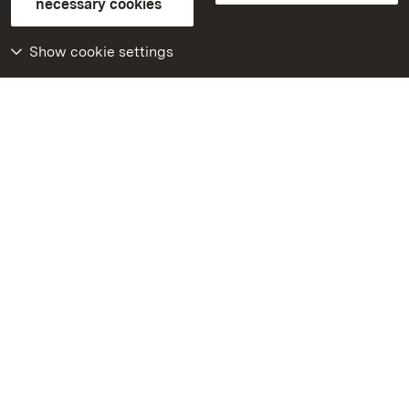
necessary cookies
Declaration on barrier-free access
BITV-konform (geprüfte Seiten)
Show cookie settings
More
Home
Monuments
Visit our Facebook
page
Visit our Instagram
page
Visit our YouTube
channel
Get to know our apps
Google Play Store
App Store for iPhone