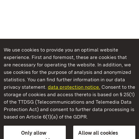
We use cookies to provide you an optimal website
experience. First and foremost, these are cookies that
are necessary for operating the website. In addition, we
use cookies for the purpose of analysis and anonymized
State Palaces and Gardens of Baden-Wuerttemberg
statistics. You can find further information in our data
privacy statement.
data protection notice.
Consent to the
storage of cookies and access thereto is based on § 25(1)
of the TTDSG (Telecommunications and Telemedia Data
Maulbronn Monastery
Protection Act) and consent to further data processing is
based on Article 6(1)(a) of the GDPR.
State Palaces and Gardens of Baden-Wuerttemberg
Only allow
Allow all cookies
Contact us
FAQ
Masthead
Data protection