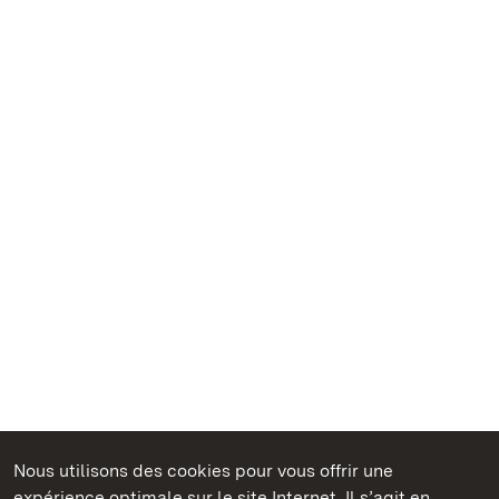
Nous utilisons des cookies pour vous offrir une
Châteaux et jardins publics du Bade-Wurtemberg
expérience optimale sur le site Internet. Il s’agit en