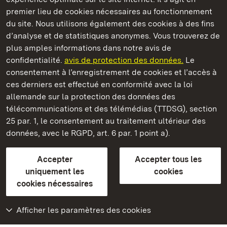
premier lieu de cookies nécessaires au fonctionnement
du site. Nous utilisons également des cookies à des fins
d’analyse et de statistiques anonymes. Vous trouverez de
plus amples informations dans notre avis de
Monastère de Maulbronn
confidentialité.
avis de protection des données.
Le
consentement à l’enregistrement de cookies et l’accès à
Châteaux et jardins publics du Bade-Wurtemberg
ces derniers est effectué en conformité avec la loi
allemande sur la protection des données des
Contact et informations
FAQ et réponses
Mentions légales
télécommunications et des télémédias (TTDSG), section
Protection des données
25 par. 1, le consentement au traitement ultérieur des
Explications sur l’accessibilité
données, avec le RGPD, art. 6 par. 1 point a).
BITV-konform (geprüfte Seiten)
Accepter
Accepter tous les
plus loin
uniquement les
cookies
cookies nécessaires
Accueil
Monuments
Afficher les paramètres des cookies
Rendez-nous visite
sur Facebook