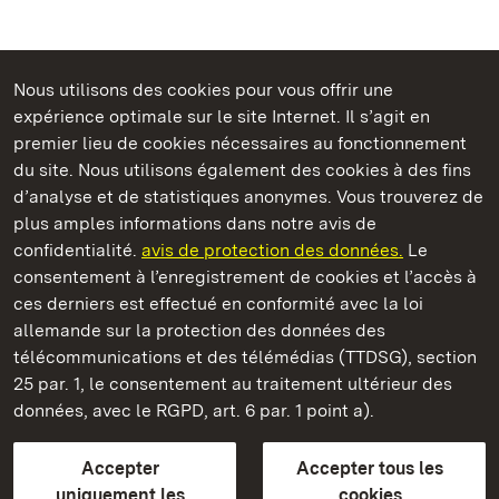
Nous utilisons des cookies pour vous offrir une
Châteaux et jardins publics du Bade-Wurtemberg
expérience optimale sur le site Internet. Il s’agit en
premier lieu de cookies nécessaires au fonctionnement
du site. Nous utilisons également des cookies à des fins
d’analyse et de statistiques anonymes. Vous trouverez de
plus amples informations dans notre avis de
Monastère de Maulbronn
confidentialité.
avis de protection des données.
Le
consentement à l’enregistrement de cookies et l’accès à
Châteaux et jardins publics du Bade-Wurtemberg
ces derniers est effectué en conformité avec la loi
allemande sur la protection des données des
Contact et informations
FAQ et réponses
Mentions légales
télécommunications et des télémédias (TTDSG), section
Protection des données
25 par. 1, le consentement au traitement ultérieur des
Explications sur l’accessibilité
données, avec le RGPD, art. 6 par. 1 point a).
BITV-konform (geprüfte Seiten)
Accepter
Accepter tous les
plus loin
uniquement les
cookies