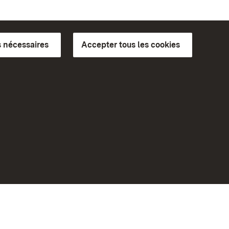
 nécessaires
Accepter tous les cookies
ics du
plus loin
Accueil
Monuments
Rendez-nous visite sur
Facebook
Rendez-nous visite sur
Instagram
bilité
Rendez-nous visite sur YouTube
eiten)
Découvrez nos applications
Google Play Store