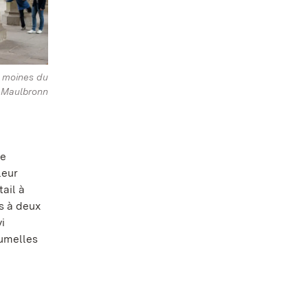
s moines du
 Maulbronn
he
leur
tail à
s à deux
i
jumelles