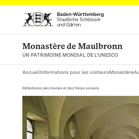
Vers la page d’accueil
Monastère de Maulbronn
UN PATRIMOINE MONDIAL DE L’UNESCO
Accueil
Informations pour les visiteurs
Monastère
Au
Actuel:
Réfectoires des moines et des frères convers