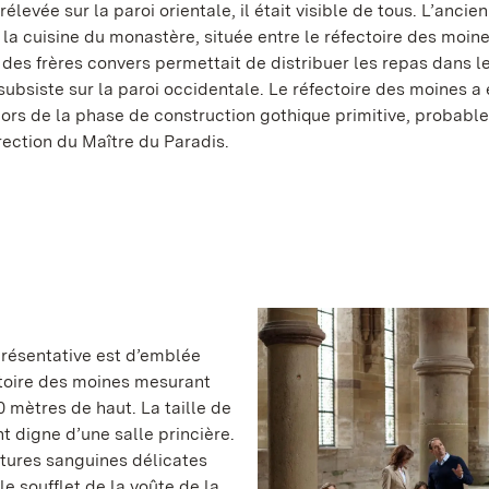
rélevée sur la paroi orientale, il était visible de tous. L’ancie
la cuisine du monastère, située entre le réfectoire des moine
 des frères convers permettait de distribuer les repas dans l
 subsiste sur la paroi occidentale. Le réfectoire des moines a 
 lors de la phase de construction gothique primitive, probab
rection du Maître du Paradis.
présentative est d’emblée
ectoire des moines mesurant
0 mètres de haut. La taille de
t digne d’une salle princière.
tures sanguines délicates
le soufflet de la voûte de la