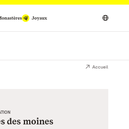
onastères
Joyaux
Accueil
ATION
es des moines