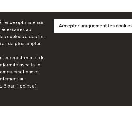
périence optimale sur
Accepter uniquement les cookies
s nécessaires au
es cookies à des fins
erez de plus amples
berg
 l’enregistrement de
Châteaux et jardins publ
nformité avec la loi
Bade-Wurtemberg
communications et
Contact et informations
sentement au
FAQ et réponses
 6 par. 1 point a).
Mentions légales
Protection des données
Explications sur l’accessi
BITV-konform (geprüfte S