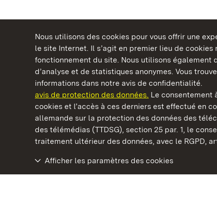
Nous utilisons des cookies pour vous offrir une ex
le site Internet. Il s’agit en premier lieu de cookie
fonctionnement du site. Nous utilisons également d
d’analyse et de statistiques anonymes. Vous trouv
Châteaux et jardins publics du Bade-Wurtem
informations dans notre avis de confidentialité.
avis de protection des données.
Le consentement à
cookies et l’accès à ces derniers est effectué en co
allemande sur la protection des données des télé
des télémédias (TTDSG), section 25 par. 1, le con
Monastère de Maulbronn
traitement ultérieur des données, avec le RGPD, art.
Afficher les paramètres des cookies