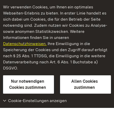
Wir verwenden Cookies, um Ihnen ein optimales
Webseiten-Erlebnis zu bieten. In erster Linie handelt es
Kommen. Staunen. Genießen.
sich dabei um Cookies, die für den Betrieb der Seite
notwendig sind. Zudem nutzen wir Cookies zu Analyse-
sowie anonymen Statistikzwecken. Weitere
Informationen finden Sie in unseren
Datenschutzhinweisen.
Ihre Einwilligung in die
Kloster Maulbronn
Speicherung der Cookies und den Zugriff darauf erfolgt
nach § 25 Abs. 1 TTDSG, die Einwilligung in die weitere
Staatliche Schlösser und Gärten Baden-Württemberg
Datenverarbeitung nach Art. 6 Abs. 1 Buchstabe a)
DSGVO.
Kontakt
FAQ
Impressum
Datenschutz
Gebärdensprache
Leichte Sprache
Erklärung zur Barrierefreiheit
Nur notwendigen
Allen Cookies
BITV-konform (geprüfte Seiten)
Cookies zustimmen
zustimmen
Cookie-Einstellungen anzeigen
Weiteres
Portal
Monumente