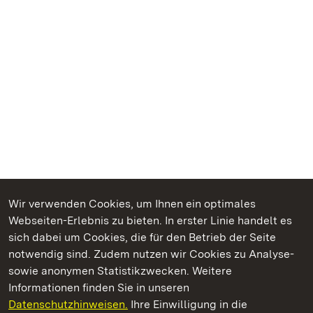
Wir verwenden Cookies, um Ihnen ein optimales
Webseiten-Erlebnis zu bieten. In erster Linie handelt es
Kommen. Staunen. Genießen.
sich dabei um Cookies, die für den Betrieb der Seite
notwendig sind. Zudem nutzen wir Cookies zu Analyse-
sowie anonymen Statistikzwecken. Weitere
Informationen finden Sie in unseren
Datenschutzhinweisen.
Ihre Einwilligung in die
Kloster Maulbronn