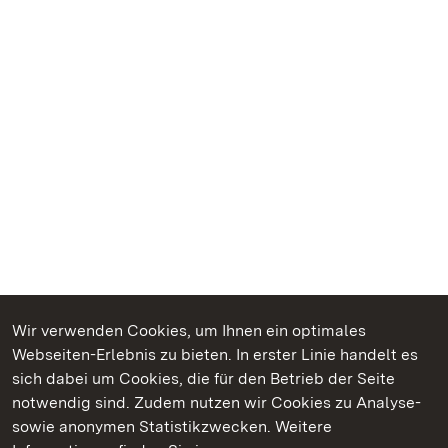
Wir verwenden Cookies, um Ihnen ein optimales
Webseiten-Erlebnis zu bieten. In erster Linie handelt es
Kommen. Staunen. Genießen.
sich dabei um Cookies, die für den Betrieb der Seite
notwendig sind. Zudem nutzen wir Cookies zu Analyse-
sowie anonymen Statistikzwecken. Weitere