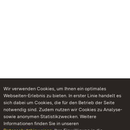
Wir verwenden Cookies, um Ihnen ein optimales
Webseiten-Erlebnis zu bieten. In erster Linie handelt es
Kommen. Staunen. Genießen.
sich dabei um Cookies, die für den Betrieb der Seite
notwendig sind. Zudem nutzen wir Cookies zu Analyse-
sowie anonymen Statistikzwecken. Weitere
Informationen finden Sie in unseren