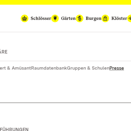
Schlösser
Gärten
Burgen
Klöster
ÄRE
ert & Amüsant
Raumdatenbank
Gruppen & Schulen
Presse
RFÜHRUNGEN