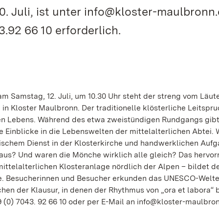
. Juli, ist unter info@kloster-maulbronn
.92 66 10 erforderlich.
am Samstag, 12. Juli, um 10.30 Uhr steht der streng vom Läut
n Kloster Maulbronn. Der traditionelle klösterliche Leitspru
hen Lebens. Während des etwa zweistündigen Rundgangs gib
inblicke in die Lebenswelten der mittelalterlichen Abtei. W
ischem Dienst in der Klosterkirche und handwerklichen Auf
aus? Und waren die Mönche wirklich alle gleich? Das hervo
ittelalterlichen Klosteranlage nördlich der Alpen – bildet d
se. Besucherinnen und Besucher erkunden das UNESCO-Welte
hen der Klausur, in denen der Rhythmus von „ora et labora“ 
 (0) 7043. 92 66 10 oder per E-Mail an info@kloster-maulbron