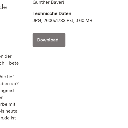
Günther Bayerl
.de
Technische Daten
JPG, 2600x1733 Pxl, 0.60 MB
Download
en der
ch – bete
t
ie lief
gaben ab?
rragend
en
rbe mit
bis heute
n.de ist