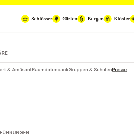
Schlösser
Gärten
Burgen
Klöster
ÄRE
ert & Amüsant
Raumdatenbank
Gruppen & Schulen
Presse
RFÜHRUNGEN