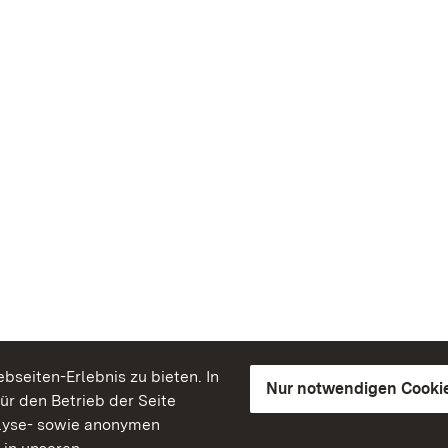
seiten-Erlebnis zu bieten. In
Nur notwendigen Cooki
für den Betrieb der Seite
lyse- sowie anonymen