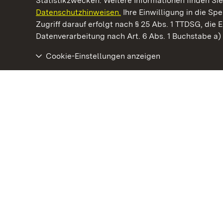
Statistikzwecken. Weitere Informationen finden Sie
Datenschutzhinweisen.
Ihre Einwilligung in die S
Kommen. Staunen. Genießen.
Zugriff darauf erfolgt nach § 25 Abs. 1 TTDSG, die E
Datenverarbeitung nach Art. 6 Abs. 1 Buchstabe a
Cookie-Einstellungen anzeigen
Kloster Maulbronn