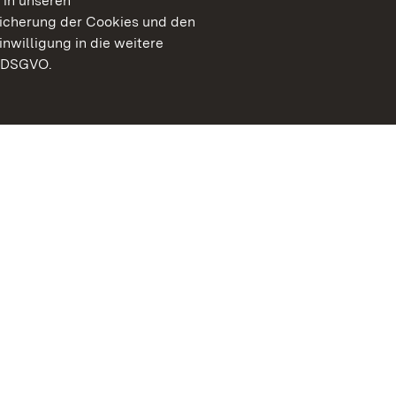
 in unseren
peicherung der Cookies und den
inwilligung in die weitere
) DSGVO.
Staatliche Schlösser un
Baden-Württemberg
Kontakt
FAQ
Impressum
Datenschutz
Gebärdensprache
Leichte Sprache
Erklärung zur Barrierefre
BITV-konform (geprüfte S