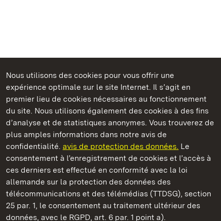
Nous utilisons des cookies pour vous offrir une
Châteaux et jardins publics du Bade-Wurtemberg
expérience optimale sur le site Internet. Il s’agit en
premier lieu de cookies nécessaires au fonctionnement
du site. Nous utilisons également des cookies à des fins
d’analyse et de statistiques anonymes. Vous trouverez de
plus amples informations dans notre avis de
Monastère de Maulbronn
confidentialité.
avis de protection des données.
Le
consentement à l’enregistrement de cookies et l’accès à
Châteaux et jardins publics du Bade-Wurtemberg
ces derniers est effectué en conformité avec la loi
allemande sur la protection des données des
Contact et informations
FAQ et réponses
Mentions légales
télécommunications et des télémédias (TTDSG), section
Protection des données
25 par. 1, le consentement au traitement ultérieur des
Explications sur l’accessibilité
données, avec le RGPD, art. 6 par. 1 point a).
BITV-konform (geprüfte Seiten)