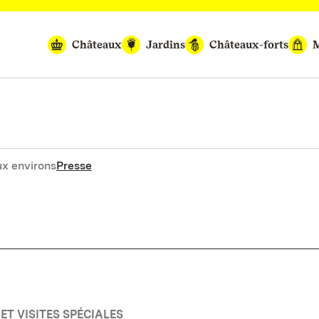
Châteaux
Jardins
Châteaux-forts
M
x environs
Presse
ET VISITES SPÉCIALES