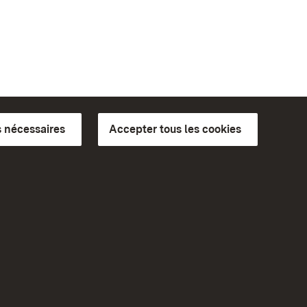
 nécessaires
Accepter tous les cookies
ics du
plus loin
Accueil
Monuments
Rendez-nous visite sur
Facebook
Rendez-nous visite sur