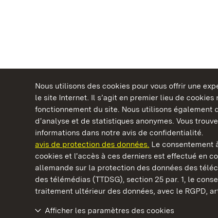
Nous utilisons des cookies pour vous offrir une ex
le site Internet. Il s’agit en premier lieu de cookie
fonctionnement du site. Nous utilisons également d
d’analyse et de statistiques anonymes. Vous trouv
Châteaux et jardins publics du Bade-Wurtem
informations dans notre avis de confidentialité.
avis de protection des données.
Le consentement à
cookies et l’accès à ces derniers est effectué en co
allemande sur la protection des données des télé
des télémédias (TTDSG), section 25 par. 1, le con
Monastère de Maulbronn
traitement ultérieur des données, avec le RGPD, art.
Afficher les paramètres des cookies