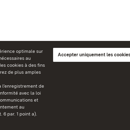
périence optimale sur
Accepter uniquement les cookies
s nécessaires au
es cookies à des fins
erez de plus amples
berg
 l’enregistrement de
Châteaux et jardins publ
nformité avec la loi
Bade-Wurtemberg
communications et
Contact et informations
sentement au
FAQ et réponses
 6 par. 1 point a).
Mentions légales
Protection des données