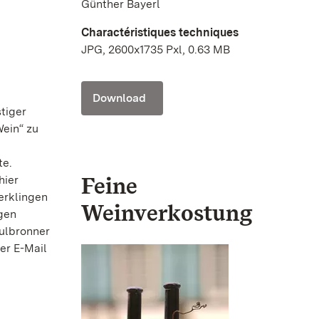
Günther Bayerl
Charactéristiques techniques
JPG, 2600x1735 Pxl, 0.63 MB
Download
tiger
Wein“ zu
te.
Feine
hier
erklingen
Weinverkostung
ngen
aulbronner
er E-Mail