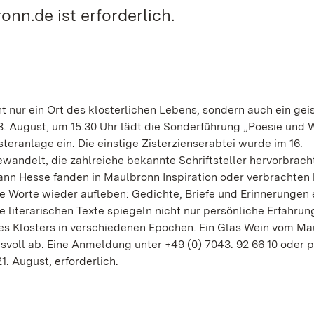
nn.de ist erforderlich.
nur ein Ort des klösterlichen Lebens, sondern auch ein geis
. August, um 15.30 Uhr lädt die Sonderführung „Poesie und 
teranlage ein. Die einstige Zisterzienserabtei wurde im 16.
andelt, die zahlreiche bekannte Schriftsteller hervorbrach
ann Hesse fanden in Maulbronn Inspiration oder verbrachten 
re Worte wieder aufleben: Gedichte, Briefe und Erinnerungen 
 literarischen Texte spiegeln nicht nur persönliche Erfahru
des Klosters in verschiedenen Epochen. Ein Glas Wein vom M
oll ab. Eine Anmeldung unter +49 (0) 7043. 92 66 10 oder p
. August, erforderlich.