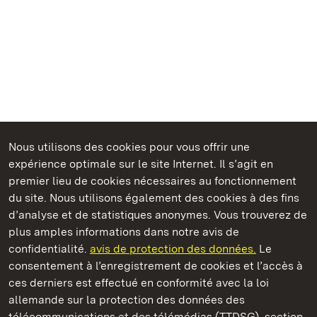
Nous utilisons des cookies pour vous offrir une
Châteaux et jardins publics du Bade-Wurtemberg
expérience optimale sur le site Internet. Il s’agit en
premier lieu de cookies nécessaires au fonctionnement
du site. Nous utilisons également des cookies à des fins
d’analyse et de statistiques anonymes. Vous trouverez de
plus amples informations dans notre avis de
Monastère de Maulbronn
confidentialité.
avis de protection des données.
Le
consentement à l’enregistrement de cookies et l’accès à
Châteaux et jardins publics du Bade-Wurtemberg
ces derniers est effectué en conformité avec la loi
allemande sur la protection des données des
Contact et informations
FAQ et réponses
Mentions légales
télécommunications et des télémédias (TTDSG), section
Protection des données