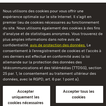
Nous utilisons des cookies pour vous offrir une
Châteaux et jardins publics du Bade-Wurtemberg
expérience optimale sur le site Internet. Il s’agit en
premier lieu de cookies nécessaires au fonctionnement
du site. Nous utilisons également des cookies à des fins
d’analyse et de statistiques anonymes. Vous trouverez de
plus amples informations dans notre avis de
Monastère de Maulbronn
confidentialité.
avis de protection des données.
Le
consentement à l’enregistrement de cookies et l’accès à
Châteaux et jardins publics du Bade-Wurtemberg
ces derniers est effectué en conformité avec la loi
allemande sur la protection des données des
Contact et informations
FAQ et réponses
Mentions légales
télécommunications et des télémédias (TTDSG), section
Protection des données
25 par. 1, le consentement au traitement ultérieur des
Explications sur l’accessibilité
données, avec le RGPD, art. 6 par. 1 point a).
BITV-konform (geprüfte Seiten)
Accepter
Accepter tous les
plus loin
uniquement les
cookies
cookies nécessaires
Accueil