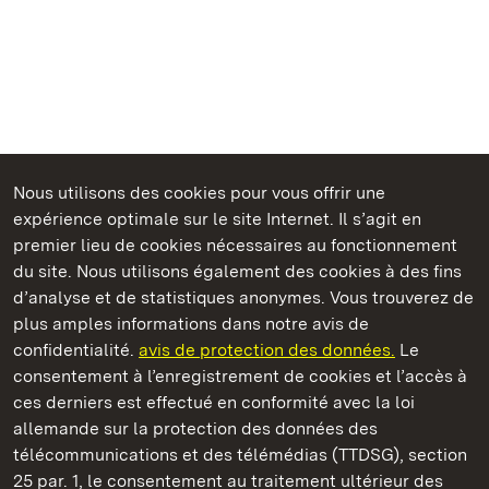
Nous utilisons des cookies pour vous offrir une
Châteaux et jardins publics du Bade-Wurtemberg
expérience optimale sur le site Internet. Il s’agit en
premier lieu de cookies nécessaires au fonctionnement
du site. Nous utilisons également des cookies à des fins
d’analyse et de statistiques anonymes. Vous trouverez de
plus amples informations dans notre avis de
Monastère de Maulbronn
confidentialité.
avis de protection des données.
Le
consentement à l’enregistrement de cookies et l’accès à
Châteaux et jardins publics du Bade-Wurtemberg
ces derniers est effectué en conformité avec la loi
allemande sur la protection des données des
Contact et informations
FAQ et réponses
Mentions légales
télécommunications et des télémédias (TTDSG), section
Protection des données
25 par. 1, le consentement au traitement ultérieur des